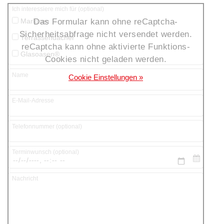
Ich interessiere mich für (optional)
Das Formular kann ohne reCaptcha-
Markisen
Sicherheitsabfrage nicht versendet werden.
Terrassendächer
reCaptcha kann ohne aktivierte Funktions-
Glasoasen®
Cookies nicht geladen werden.
Name
Cookie Einstellungen »
E-Mail-Adresse
Telefonnummer (optional)
Terminwunsch (optional)
Nachricht